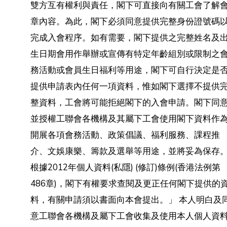
雙方互有權利與責任，閣下可直接向有關工會了解
章內容。為此，閣下必須同意提供完整身份證號碼
完成入會程序。如有需要，閣下提供之完整姓名及
生日期會用作舉辦或宣傳有特定年齡組別或限制之
務活動或會員生日福利等用途，閣下可自行決定是
提供申請表內任何一項資料，惟如閣下選擇不提供
整資料，工會將可能拒絕閣下的入會申請。閣下同
並授權工聯會各機構及其屬下工會使用閣下資料作
開展各項會務活動、政策倡議、福利服務、課程推
介、文娛康樂、籌款及選舉等用途，並將妥為保存
根據2012年個人資料(私隱) (修訂)條例(香港法例第
486章)，閣下有權要求查閱及更正任何閣下提供的
料，有關申請須以書面向本會提出。」 本人明白及
意工聯會各機構及屬下工會收集及使用本人個人資