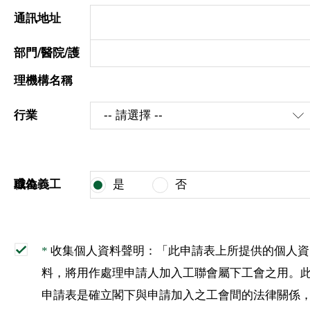
通訊地址
部門/醫院/護
理機構名稱
行業
職位
成為義工
是
否
收集個人資料聲明：「此申請表上所提供的個人資
*
料，將用作處理申請人加入工聯會屬下工會之用。
申請表是確立閣下與申請加入之工會間的法律關係