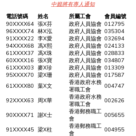
中籤將有專人通知
電話號碼
姓名
所屬工會
會員編號
90XXXX64
張X芬
政府人員協會
012795
96XXXX74
林X泓
政府人員協會
035304
91XXXX22
李X愛
政府人員協會
032694
94XXXX68
馮X熙
政府人員協會
024133
61XXXX37
馮X珠
政府人員協會
028833
60XXXX16
張X寶
政府人員協會
034807
61XXXX03
麥X珍
政府人員協會
013309
95XXXX70
梁X珊
政府人員協會
017587
香港政府水務
61XXXX80
葉X文
004747
署職工會
香港政府水務
92XXXX63
周X華
002626
署職工會
香港郵務職工
90XXXX71
謝X士
005655
會
香港郵務職工
91XXXX45
梁X柱
004955
會