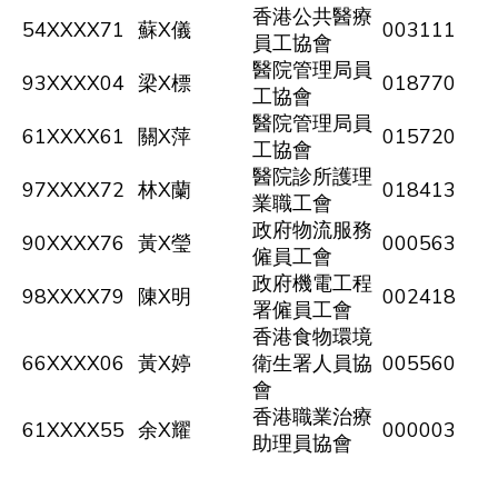
香港公共醫療
54XXXX71
蘇X儀
003111
員工協會
醫院管理局員
93XXXX04
梁X標
018770
工協會
醫院管理局員
61XXXX61
關X萍
015720
工協會
醫院診所護理
97XXXX72
林X蘭
018413
業職工會
政府物流服務
90XXXX76
黃X瑩
000563
僱員工會
政府機電工程
98XXXX79
陳X明
002418
署僱員工會
香港食物環境
66XXXX06
黃X婷
衛生署人員協
005560
會
香港職業治療
61XXXX55
余X耀
000003
助理員協會